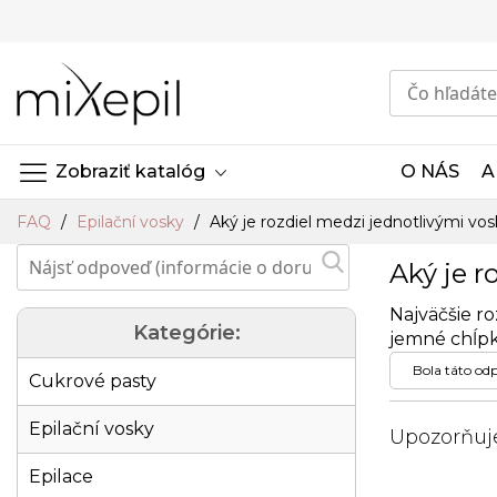
Skip
to
Content
Zobraziť katalóg
O NÁS
A
FAQ
Epilační vosky
Aký je rozdiel medzi jednotlivými vo
Aký je 
Najväčšie ro
Kategórie:
jemné chĺpky
Bola táto od
Cukrové pasty
Epilační vosky
Upozorňuje
Epilace