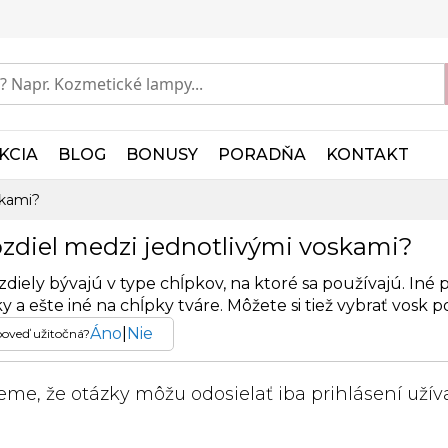
KCIA
BLOG
BONUSY
PORADŇA
KONTAKT
skami?
rozdiel medzi jednotlivými voskami?
zdiely bývajú v type chĺpkov, na ktoré sa používajú. Iné 
 a ešte iné na chĺpky tváre. Môžete si tiež vybrať vosk 
Áno
|
Nie
poveď užitočná?
me, že otázky môžu odosielať iba prihlásení užíva