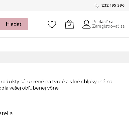
232 195 396
Prihlásiť sa
Hľadať
Zaregistrovať sa
produkty sú určené na tvrdé a silné chĺpky, iné na
podľa vašej obľúbenej vône.
telia