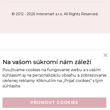
© 2012 - 2026 Intersmart s.r.o. All Rights Reserved.
Cl
Na vašom súkromí nám záleží
Co
Ba
Používame cookies na fungovanie webu a s vaším
súhlasom aj na personalizáciu obsahu a zobrazovanie
cielenej reklamy. Kliknutím na „Prijať cookies“ s tým
súhlasíte.
PŘIJMOUT COOKIES