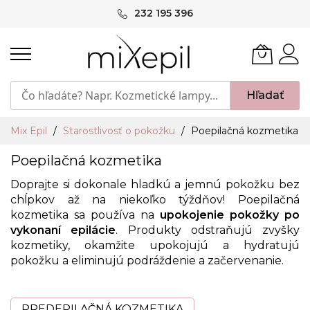
Skip
232 195 396
to
Content
Hľadať
Mix Epil
Starostlivosť o pokožku
Poepilačná kozmetika
Poepilačná kozmetika
Doprajte si dokonale hladkú a jemnú pokožku bez
chĺpkov až na niekoľko týždňov! Poepilačná
kozmetika sa používa na
upokojenie pokožky po
vykonaní epilácie
. Produkty odstraňujú zvyšky
kozmetiky, okamžite upokojujú a hydratujú
pokožku a eliminujú podráždenie a začervenanie.
PREDEPILAČNÁ KOZMETIKA