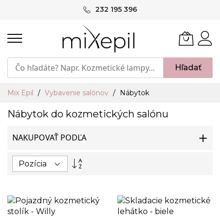
Skip
232 195 396
to
Content
Hľadať
Mix Epil
Vybavenie salónov
Nábytok
Nábytok do kozmetických salónu
NAKUPOVAŤ PODĽA
Nastaviť
zostupný
smer