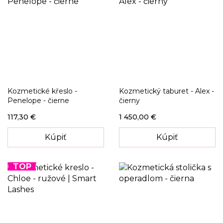
Kozmetické křeslo -
Kozmetický taburet - Alex -
Penelope - čierne
čierny
117,30 €
1 450,00 €
Kúpiť
Kúpiť
TOP