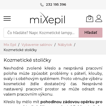
Skip
232 195 396
to
Content
Hľadať
Mix Epil
Vybavenie salónov
Nábytok
Kozmetické stoličky
Kozmetické stoličky
Nevhodně zvolené křeslo a nesprávná pracovní
poloha může způsobit problémy s páteří, klouby,
svaly i s oběhovým systémem. Proto věnujte výběru
kosmetické židle dostatečný čas. Nesprávně
nastavený pracovní prostor se může odrazit na
vašem pracovním výkonu.
Křeslo by mělo mít
pohodlnou zádovou opěrku pro