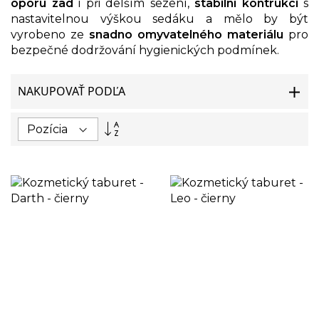
oporu zad
i při delším sezení,
stabilní kontrukci
s
nastavitelnou výškou sedáku a mělo by být
vyrobeno ze
snadno omyvatelného materiálu
pro
bezpečné dodržování hygienických podmínek.
NAKUPOVAŤ PODĽA
Nastaviť
zostupný
smer