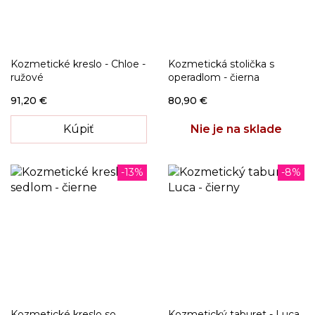
Kozmetické kreslo - Chloe -
Kozmetická stolička s
ružové
operadlom - čierna
91,20 €
80,90 €
Kúpiť
Nie je na sklade
-13%
-8%
Kozmetické kreslo so
Kozmetický taburet - Luca