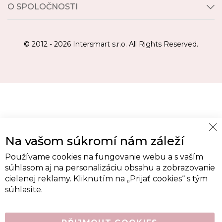
O SPOLOČNOSTI
© 2012 - 2026 Intersmart s.r.o. All Rights Reserved.
Cl
Na vašom súkromí nám záleží
Co
Ba
Používame cookies na fungovanie webu a s vaším
súhlasom aj na personalizáciu obsahu a zobrazovanie
cielenej reklamy. Kliknutím na „Prijať cookies“ s tým
súhlasíte.