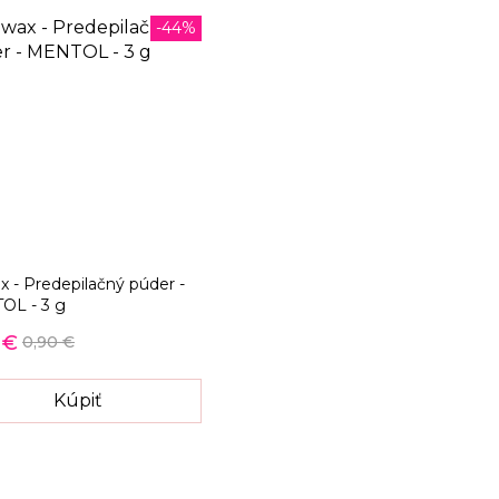
-44%
ax - Predepilačný púder -
OL - 3 g
 €
0,90 €
Kúpiť