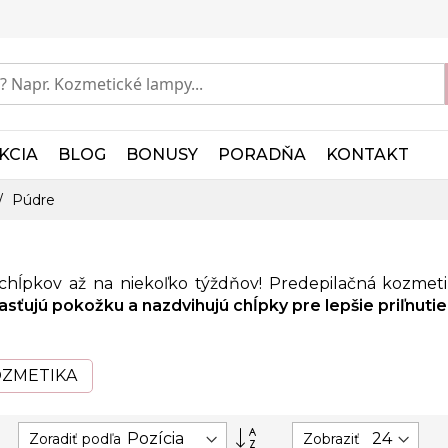
KCIA
BLOG
BONUSY
PORADŇA
KONTAKT
Púdre
chĺpkov až na niekoľko týždňov! Predepilačná kozmet
sťujú pokožku a nazdvihujú chĺpky pre lepšie priľnutie
OZMETIKA
Nastaviť
Zoradiť podľa
Zobraziť