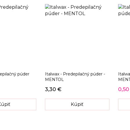
depilačný púder
Italwax - Predepilačný púder -
Italw
MENTOL
MENT
3,30 €
0,50
Kúpiť
Kúpiť