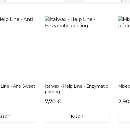
zostupný
smer
 Line - Anti Sweat
Italwax - Help Line - Enzymatic
Mixep
peeling
7,70 €
2,90
Kúpiť
Kúpiť