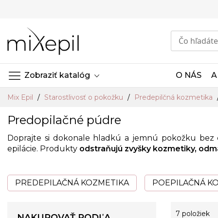
Skip
to
Content
Zobraziť katalóg
O NÁS
A
Mix Epil
Starostlivosť o pokožku
Predepilčná kozmetika
Predopilačné púdre
Doprajte si dokonale hladkú a jemnú pokožku bez 
epilácie. Produkty
odstraňujú zvyšky kozmetiky, odma
PREDEPILAČNÁ KOZMETIKA
POEPILAČNÁ K
7
položiek
NAKUPOVAŤ PODĽA