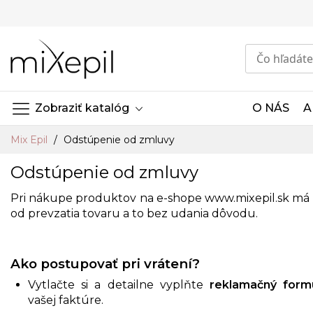
Skip
to
Content
Zobraziť katalóg
O NÁS
A
Mix Epil
Odstúpenie od zmluvy
Odstúpenie od zmluvy
Pri nákupe produktov na e-shope
www.mixepil.sk
má 
od prevzatia tovaru a to bez udania dôvodu.
Ako postupovať pri vrátení?
Vytlačte si a detailne vyplňte
reklamačný form
vašej faktúre.