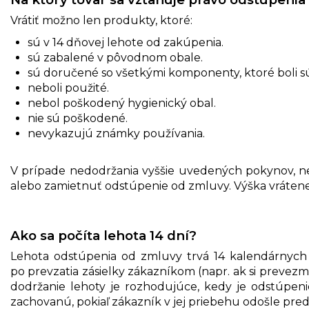
Vrátiť možno len produkty, ktoré:
sú v 14 dňovej lehote od zakúpenia.
sú zabalené v pôvodnom obale.
sú doručené so všetkými komponenty, ktoré boli s
neboli použité.
nebol poškodený hygienický obal.
nie sú poškodené.
nevykazujú známky používania.
V prípade nedodržania vyššie uvedených pokynov, ne
alebo zamietnuť odstúpenie od zmluvy. Výška vrátenej
Ako sa počíta lehota 14 dní?
Lehota odstúpenia od zmluvy trvá 14 kalendárnych 
po prevzatia zásielky zákazníkom (napr. ak si prevezme
dodržanie lehoty je rozhodujúce, kedy je odstúpen
zachovanú, pokiaľ zákazník v jej priebehu odošle pr