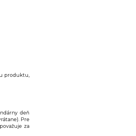
ku produktu,
lendárny deň
vrátane). Pre
 považuje za