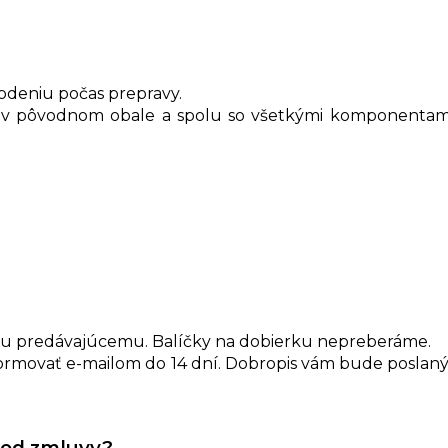
kodeniu počas prepravy.
o v pôvodnom obale a spolu so všetkými komponentami
aru predávajúcemu. Balíčky na dobierku nepreberáme.
rmovať e-mailom do 14 dní. Dobropis vám bude poslaný 
a od zmluvy?