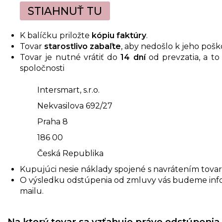
STIAHNUŤ TU
K balíčku priložte
kópiu faktúry
.
Tovar
starostlivo zabaľte
, aby nedošlo k jeho poš
Tovar je nutné vrátiť do
14 dní
od prevzatia, a t
spoločnosti
Intersmart, s.r.o.
Nekvasilova 692/27
Praha 8
186 00
Česká Republika
Kupujúci nesie náklady spojené s navrátením tov
O výsledku odstúpenia od zmluvy vás budeme info
mailu.
Na ktorý tovar sa vzťahuje právo odstúpeni