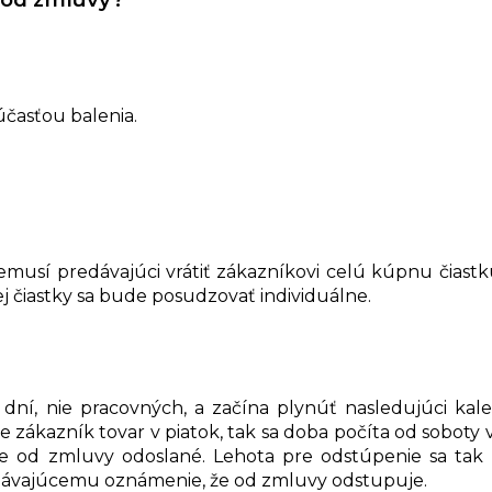
účasťou balenia.
musí predávajúci vrátiť zákazníkovi celú kúpnu čiast
 čiastky sa bude posudzovať individuálne.
dní, nie pracovných, a začína plynúť nasledujúci ka
 zákazník tovar v piatok, tak sa doba počíta od soboty 
ie od zmluvy odoslané. Lehota pre odstúpenie sa tak
edávajúcemu oznámenie, že od zmluvy odstupuje.