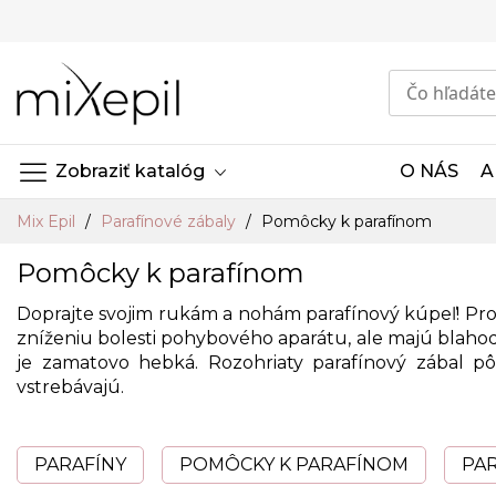
Skip
to
Content
Zobraziť katalóg
O NÁS
A
Mix Epil
Parafínové zábaly
Pomôcky k parafínom
Pomôcky k parafínom
Doprajte svojim rukám a nohám parafínový kúpeľ! P
zníženiu bolesti pohybového aparátu, ale majú blahoda
je zamatovo hebká. Rozohriaty parafínový zábal pô
vstrebávajú.
PARAFÍNY
POMÔCKY K PARAFÍNOM
PA