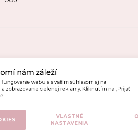
OOÚ
omí nám záleží
 fungovanie webu a s vaším súhlasom aj na
a zobrazovanie cielenej reklamy. Kliknutím na „Prijať
e.
VLASTNÉ
OKIES
NASTAVENIA