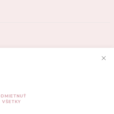
Clos
Cook
Bar
ODMIETNUŤ
VŠETKY