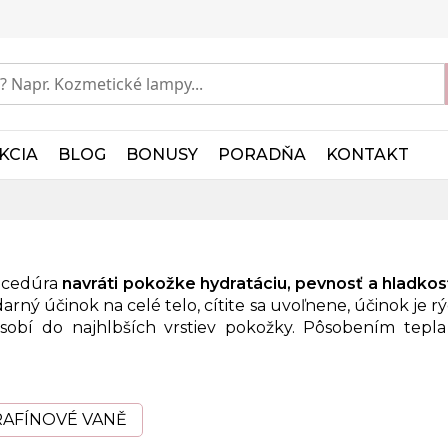
KCIA
BLOG
BONUSY
PORADŇA
KONTAKT
rocedúra
navráti pokožke hydratáciu, pevnosť a hladkos
rný účinok na celé telo, cítite sa uvoľnene, účinok je 
sobí do najhlbších vrstiev pokožky. Pôsobením tepla 
RAFÍNOVÉ VANĚ