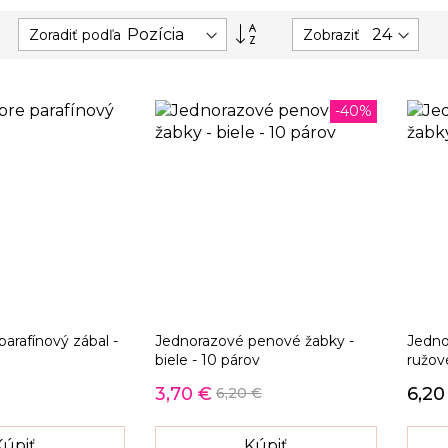
Nastaviť
Zoradiť podľa
Zobraziť
zostupný
smer
-40%
parafínový zábal -
Jednorazové penové žabky -
Jedno
biele - 10 párov
ružov
3,70 €
6,20
6,20 €
Kúpiť
Kúpiť