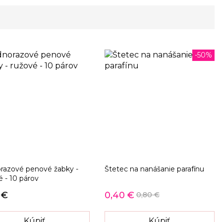
-50%
razové penové žabky -
Štetec na nanášanie parafínu
é - 10 párov
 €
0,40 €
0,80 €
Kúpiť
Kúpiť