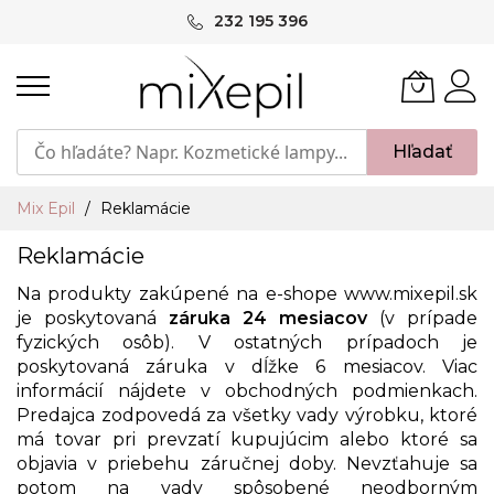
Skip
232 195 396
to
Content
Hľadať
Mix Epil
Reklamácie
Reklamácie
Na produkty zakúpené na e-shope
www.mixepil.sk
je poskytovaná
záruka 24 mesiacov
(v prípade
fyzických osôb). V ostatných prípadoch je
poskytovaná záruka v dĺžke 6 mesiacov. Viac
informácií nájdete v obchodných podmienkach.
Predajca zodpovedá za všetky vady výrobku, ktoré
má tovar pri prevzatí kupujúcim alebo ktoré sa
objavia v priebehu záručnej doby. Nevzťahuje sa
potom na vady spôsobené neodborným