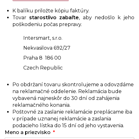
K balíku priložte kópiu faktúry.
Tovar
starostlivo zabaľte
, aby nedošlo k jeho
poškodeniu počas prepravy.
Intersmart, s.r.o.
Nekvasilova 692/27
Praha 8 186 00
Czech Republic
Po obdržaní tovaru skontrolujeme a odovzdáme
na reklamačné oddelenie. Reklamácia bude
vybavená najneskôr do 30 dní od zahájenia
reklamačného konania.
Poštovné za zaslanie reklamácie preplácame iba
v prípade uznanej reklamácie a zaslania
podacieho lístka do 15 dní od jeho vystavenia.
Meno a priezvisko