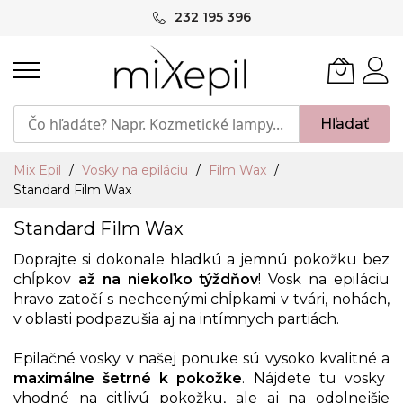
Skip
232 195 396
to
Content
Hľadať
Mix Epil
Vosky na epiláciu
Film Wax
Standard Film Wax
Standard Film Wax
Doprajte si dokonale hladkú a jemnú pokožku bez
chĺpkov
až na niekoľko týždňov
! Vosk na epiláciu
hravo zatočí s nechcenými chĺpkami v tvári, nohách,
v oblasti podpazušia aj na intímnych partiách.
Epilačné vosky v našej ponuke sú vysoko kvalitné a
maximálne šetrné k pokožke
. Nájdete tu vosky
vhodné na citlivú pokožku, ale aj na odolnejšie