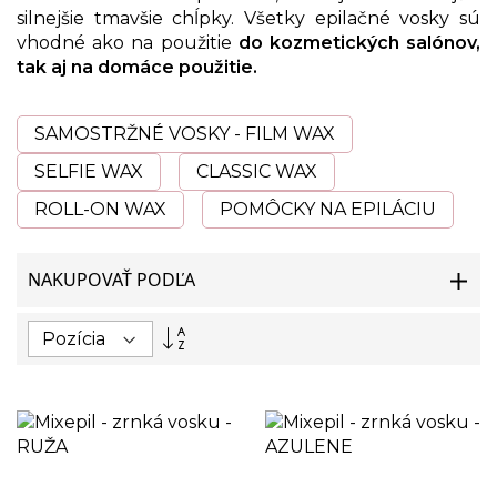
silnejšie tmavšie chĺpky. Všetky epilačné vosky sú
vhodné ako na použitie
do kozmetických salónov,
tak aj na domáce použitie.
SAMOSTRŽNÉ VOSKY - FILM WAX
SELFIE WAX
CLASSIC WAX
ROLL-ON WAX
POMÔCKY NA EPILÁCIU
NAKUPOVAŤ PODĽA
Nastaviť
zostupný
smer