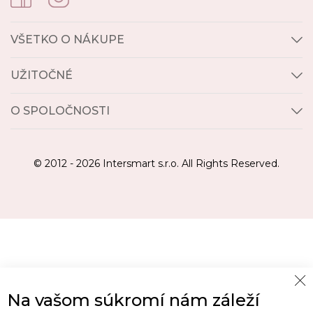
VŠETKO O NÁKUPE
UŽITOČNÉ
O SPOLOČNOSTI
© 2012 - 2026 Intersmart s.r.o. All Rights Reserved.
Cl
Na vašom súkromí nám záleží
Co
Ba