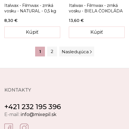
Italwax - Filmwax - zrnká
Italwax - Filmwax - zrnká
vosku - NATURAL - 0,5 kg
vosku - BIELA ČOKOLÁDA
- 1 kg
8,30 €
13,60 €
Kúpiť
Kúpiť
1
2
Nasledujúca
KONTAKTY
+421 232 195 396
E-mail:
info@mixepil.sk