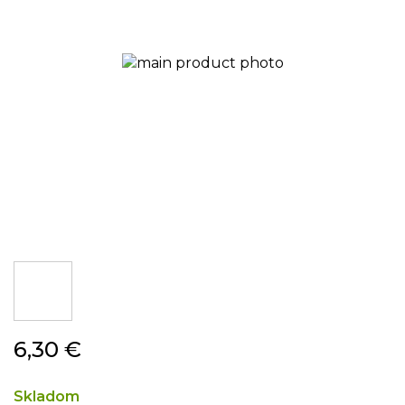
Preskočiť
6,30 €
na
začiatok
galérie
Skladom