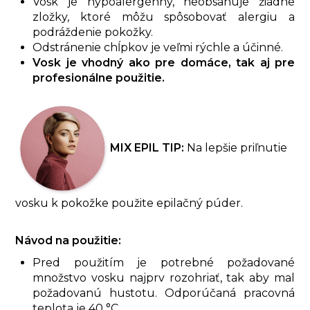
Vosk je hypoalergénny, neobsahuje žiadne
zložky, ktoré môžu spôsobovať alergiu a
podráždenie pokožky.
Odstránenie chĺpkov je veľmi rýchle a účinné.
Vosk je vhodný ako pre domáce, tak aj pre
profesionálne použitie.
MIX EPIL TIP:
Na lepšie priľnutie
vosku k pokožke použite epilačný púder.
Návod na použitie:
Pred použitím je potrebné požadované
množstvo vosku najprv rozohriať, tak aby mal
požadovanú hustotu. Odporúčaná pracovná
teplota je 40 °C.