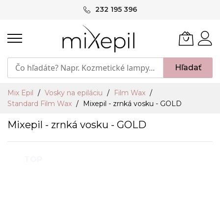
Skip
232 195 396
to
Content
Hľadať
Mix Epil
Vosky na epiláciu
Film Wax
Standard Film Wax
Mixepil - zrnká vosku - GOLD
Mixepil - zrnká vosku - GOLD
Preskočiť
TOP
na
koniec
galérie
obrázkov