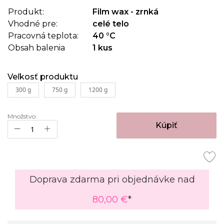
obrázkov
Produkt:
Film wax - zrnká
Vhodné pre:
celé telo
Pracovná teplota:
40 °C
Obsah balenia
1 kus
Veľkosť produktu
300 g
750 g
1200 g
Množstvo:
Kúpiť
Doprava zdarma pri objednávke nad
80,00 €
*