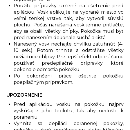
Použite prípravky určené na ošetrenie pred
epiláciou. Vosk aplikujte na vybrané miesto vo
veľmi tenkej vrstve tak, aby vytvoril súvislú
plochu. Počas nanášania vosk jemne pritlačte,
aby sa obalili všetky chĺpky. Pokožka musí byť
pred nanesením dokonale suchá a čistá.
Nanesený vosk nechajte chvíľku zatuhnúť (4-
10 sek.). Potom trhnite a odstráňte všetky
nežiaduce chĺpky. Pre lepší efekt odporúčame
používať predepilačné prípravky, ktoré
dokonale odmastia pokožku.
Po dokončení práce ošetrite pokožku
poepilačným prípravkom.
UPOZORNENIE:
Pred aplikáciou vosku na pokožku najprv
vyskúšajte jeho teplotu, tak aby nedošlo k
poraneniu.
Vyhnite sa depilácii poranenej pokožky,
pokožky s akné, popáleninami alebo kŕčovými