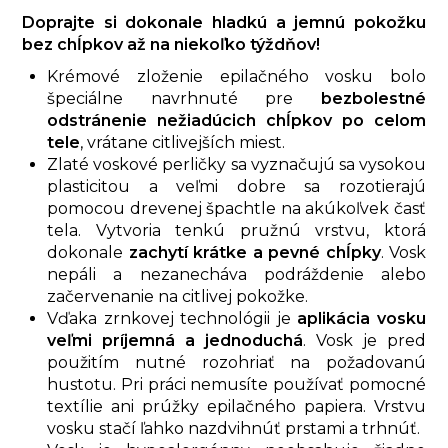
Doprajte si dokonale hladkú a jemnú pokožku
bez chĺpkov až na niekoľko týždňov!
Krémové zloženie epilačného vosku bolo
špeciálne navrhnuté pre
bezbolestné
odstránenie nežiadúcich chĺpkov po celom
tele
, vrátane citlivejších miest.
Zlaté voskové perličky sa vyznačujú sa vysokou
plasticitou a veľmi dobre sa rozotierajú
pomocou drevenej špachtle na akúkoľvek časť
tela. Vytvoria tenkú pružnú vrstvu, ktorá
dokonale
zachytí krátke a pevné chĺpky
. Vosk
nepáli a nezanecháva podráždenie alebo
začervenanie na citlivej pokožke.
Vďaka zrnkovej technológii je
aplikácia vosku
veľmi príjemná a jednoduchá
. Vosk je pred
použitím nutné rozohriať na požadovanú
hustotu. Pri práci nemusíte používať pomocné
textílie ani prúžky epilačného papiera. Vrstvu
vosku stačí ľahko nazdvihnúť prstami a trhnúť.