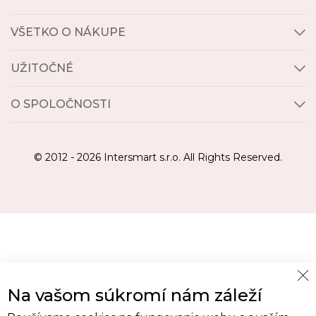
VŠETKO O NÁKUPE
UŽITOČNÉ
O SPOLOČNOSTI
© 2012 - 2026 Intersmart s.r.o. All Rights Reserved.
Cl
Na vašom súkromí nám záleží
Co
Ba