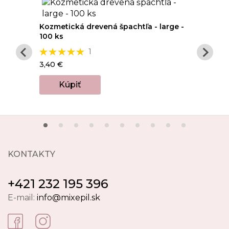
Mixep
MONO -
Kozmetická drevená špachtľa - large -
100 ks
2,90 
Hodnotenie:
1
100%
3,40 €
Kúpiť
KONTAKTY
+421 232 195 396
E-mail:
info@mixepil.sk