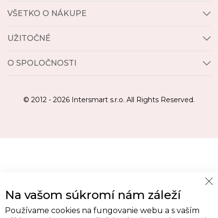
VŠETKO O NÁKUPE
UŽITOČNÉ
O SPOLOČNOSTI
© 2012 - 2026 Intersmart s.r.o. All Rights Reserved.
Cl
Na vašom súkromí nám záleží
Co
Ba
Používame cookies na fungovanie webu a s vaším