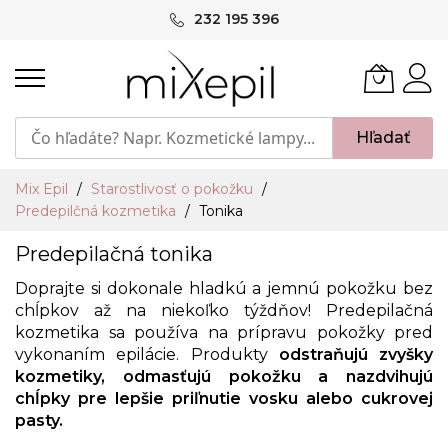
Skip
232 195 396
to
Content
Hľadať
Mix Epil
Starostlivosť o pokožku
Predepilčná kozmetika
Tonika
Predepilačná tonika
Doprajte si dokonale hladkú a jemnú pokožku bez
chĺpkov až na niekoľko týždňov! Predepilačná
kozmetika sa používa na prípravu pokožky pred
vykonaním epilácie. Produkty
odstraňujú zvyšky
kozmetiky, odmasťujú pokožku a nazdvihujú
chĺpky pre lepšie priľnutie vosku alebo cukrovej
pasty.