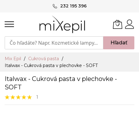
Skip
232 195 396
to
Content
Hľadať
Mix Epil
Cukrová pasta
Italwax - Cukrová pasta v plechovke - SOFT
Italwax - Cukrová pasta v plechovke -
SOFT
Hodnotenie:
1
100%
Preskočiť
na
koniec
galérie