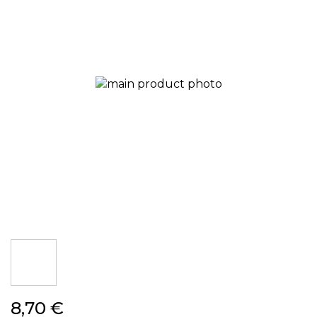
obrázkov
Preskočiť
8,70 €
na