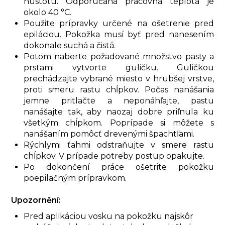
hustotu. Odporúčaná pracovná teplota je
okolo 40 °C.
Použite prípravky určené na ošetrenie pred
epiláciou. Pokožka musí byť pred nanesením
dokonale suchá a čistá.
Potom naberte požadované množstvo pasty a
prstami vytvorte guličku. Guličkou
prechádzajte vybrané miesto v hrubšej vrstve,
proti smeru rastu chĺpkov. Počas nanášania
jemne pritlačte a neponáhľajte, pastu
nanášajte tak, aby naozaj dobre priľnula ku
všetkým chĺpkom. Poprípade si môžete s
nanášaním pomôcť drevenými špachtľami.
Rýchlymi ťahmi odstraňujte v smere rastu
chĺpkov. V prípade potreby postup opakujte.
Po dokončení práce ošetrite pokožku
poepilačným prípravkom.
Upozornění:
Pred aplikáciou vosku na pokožku najskôr