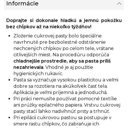
Informácie
Doprajte si dokonale hladkú a jemnú pokožku
bez chĺpkov až na niekoľko týždňov!
Zloženie cukrovej pasty bolo špeciálne
navrhnuté pre bezbolestné odstránenie
nechcených chĺpkov po celom tele, vrátane
citlivejších miest. Na procedúru odporúča
chladnejšie prostredie, aby sa pasta príliš
nezahrievala
. Vhodné je aj použitie
hygienických rukavíc.
Pasta sa vyznačuje vysokou plasticitou a veľmi
dobre sa rozotiera na akúkoľvek časť tela.
Aplikácia je veľmi príjemná a jednoduchá.
Pri práci nemusíte používať pomocné textílie
ani prúžky epilačného papiera. Vrstvu cukrovej
pasty stačí ľahko nadvihnúť prsty a trhnúť.
Pri epilácii cukrovou pastou sa postupuje v
smere rastu chĺpkov, čo zabraňuje ich