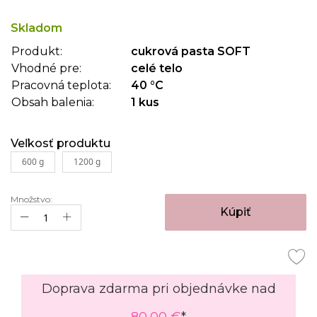
začiatok
galérie
Skladom
obrázkov
Produkt:
cukrová pasta SOFT
Vhodné pre:
celé telo
Pracovná teplota:
40 °C
Obsah balenia:
1 kus
Veľkosť produktu
600 g
1200 g
Množstvo:
Kúpiť
Doprava zdarma pri objednávke nad