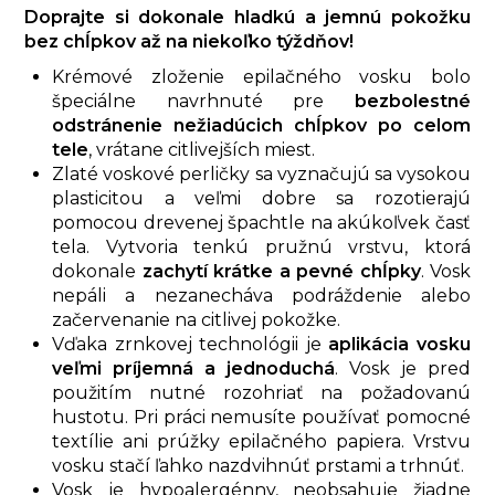
Doprajte si dokonale hladkú a jemnú pokožku
bez chĺpkov až na niekoľko týždňov!
Krémové zloženie epilačného vosku bolo
špeciálne navrhnuté pre
bezbolestné
odstránenie nežiadúcich chĺpkov po celom
tele
, vrátane citlivejších miest.
Zlaté voskové perličky sa vyznačujú sa vysokou
plasticitou a veľmi dobre sa rozotierajú
pomocou drevenej špachtle na akúkoľvek časť
tela. Vytvoria tenkú pružnú vrstvu, ktorá
dokonale
zachytí krátke a pevné chĺpky
. Vosk
nepáli a nezanecháva podráždenie alebo
začervenanie na citlivej pokožke.
Vďaka zrnkovej technológii je
aplikácia vosku
veľmi príjemná a jednoduchá
. Vosk je pred
použitím nutné rozohriať na požadovanú
hustotu. Pri práci nemusíte používať pomocné
textílie ani prúžky epilačného papiera. Vrstvu
vosku stačí ľahko nazdvihnúť prstami a trhnúť.
Vosk je hypoalergénny, neobsahuje žiadne