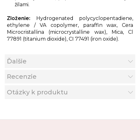
žilami.
Zloženie:
Hydrogenated polycyclopentadiene,
ethylene / VA copolymer, paraffin wax, Cera
Microcristallina (microcrystalline wax), Mica, Cl
77891 (titanium dioxide), CI 77491 (iron oxide).
Ďalšie
Recenzie
Otázky k produktu