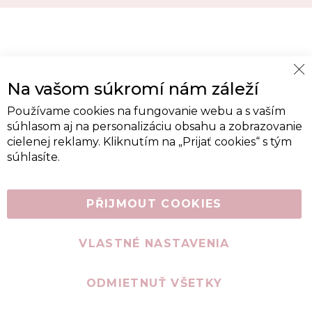
Cl
Na vašom súkromí nám záleží
Co
Ba
Používame cookies na fungovanie webu a s vaším
súhlasom aj na personalizáciu obsahu a zobrazovanie
cielenej reklamy. Kliknutím na „Prijať cookies“ s tým
súhlasíte.
PŘIJMOUT COOKIES
VLASTNÉ NASTAVENIA
ODMIETNUŤ VŠETKY