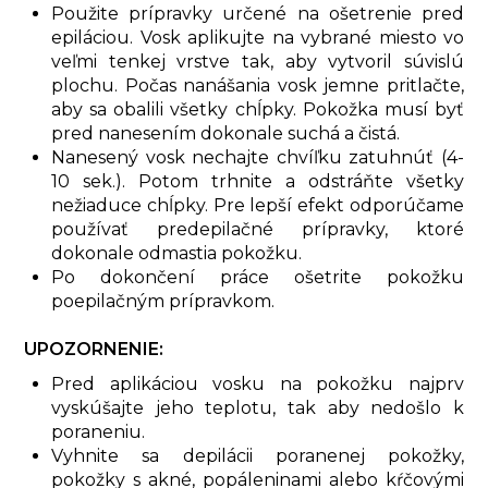
Použite prípravky určené na ošetrenie pred
epiláciou. Vosk aplikujte na vybrané miesto vo
veľmi tenkej vrstve tak, aby vytvoril súvislú
plochu. Počas nanášania vosk jemne pritlačte,
aby sa obalili všetky chĺpky. Pokožka musí byť
pred nanesením dokonale suchá a čistá.
Nanesený vosk nechajte chvíľku zatuhnúť (4-
10 sek.). Potom trhnite a odstráňte všetky
nežiaduce chĺpky. Pre lepší efekt odporúčame
používať predepilačné prípravky, ktoré
dokonale odmastia pokožku.
Po dokončení práce ošetrite pokožku
poepilačným prípravkom.
UPOZORNENIE:
Pred aplikáciou vosku na pokožku najprv
vyskúšajte jeho teplotu, tak aby nedošlo k
poraneniu.
Vyhnite sa depilácii poranenej pokožky,
pokožky s akné, popáleninami alebo kŕčovými