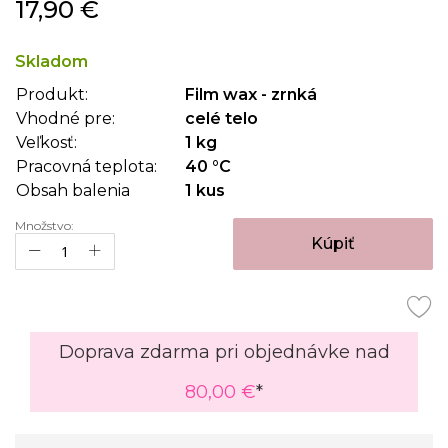
17,90 €
na
začiatok
galérie
Skladom
obrázkov
Produkt:
Film wax - zrnká
Vhodné pre:
celé telo
Veľkosť:
1 kg
Pracovná teplota:
40 °C
Obsah balenia
1 kus
Množstvo:
Kúpiť
Doprava zdarma pri objednávke nad
80,00 €
*