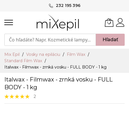
Skip
232 195 396
to
Content
Hľadať
Mix Epil
Vosky na epiláciu
Film Wax
Standard Film Wax
Italwax - Filmwax - zrnká vosku - FULL BODY - 1 kg
Italwax - Filmwax - zrnká vosku - FULL
BODY - 1 kg
Hodnotenie:
2
100%
Preskočiť
na
koniec